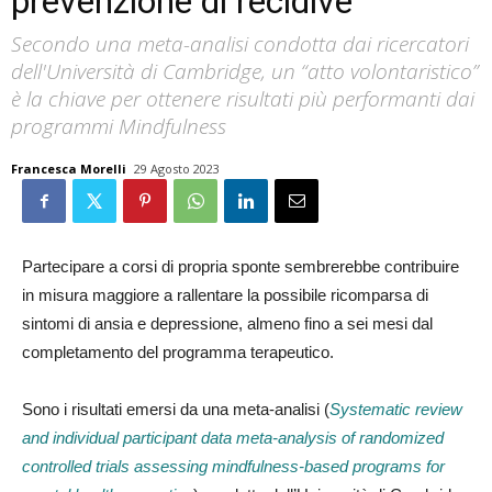
prevenzione di recidive
Secondo una meta-analisi condotta dai ricercatori
dell'Università di Cambridge, un “atto volontaristico”
è la chiave per ottenere risultati più performanti dai
programmi Mindfulness
Francesca Morelli
29 Agosto 2023
Partecipare a corsi di propria sponte sembrerebbe contribuire
in misura maggiore a rallentare la possibile ricomparsa di
sintomi di ansia e depressione, almeno fino a sei mesi dal
completamento del programma terapeutico.
Sono i risultati emersi da una meta-analisi (
Systematic review
and individual participant data meta-analysis of randomized
controlled trials assessing mindfulness-based programs for