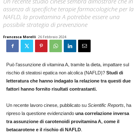
Un recente studio cinese sembra dimostrare che in
assenza di specifiche terapie farmacologiche per la
NAFLD, la provitamina A potrebbe essere una
possibile strategia di prevenzione
Francesca Morelli
26 Febbraio 2024
Può l’assunzione di vitamina A, tramite la dieta, impattare sul
rischio di steatosi epatica non alcolica (NAFLD)?
Studi di
letteratura che hanno indagato la relazione tra questi due
fattori hanno fornito risultati contrastanti.
Un recente lavoro cinese, pubblicato su
Scientific Reports
, ha
ripreso la questione evidenziando
una correlazione inversa
tra assunzione di carotenoidi provitamina A, come il
betacarotene e il rischio di NAFLD
.