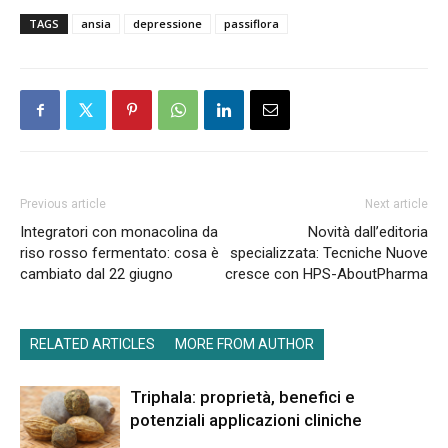
TAGS
ansia
depressione
passiflora
Previous article
Next article
Integratori con monacolina da
Novità dall’editoria
riso rosso fermentato: cosa è
specializzata: Tecniche Nuove
cambiato dal 22 giugno
cresce con HPS-AboutPharma
RELATED ARTICLES
MORE FROM AUTHOR
Triphala: proprietà, benefici e
potenziali applicazioni cliniche