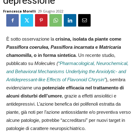
depressione
Francesca Morelli
29 Giugno 2022
È sotto osservazione la
crisina, isolata da piante come
Passiflora coerulea, Passiflora incarnata
e
Matricaria
chamomilla
, o in forma sintetica
. Un recente studio,
pubblicato su
Molecules (
“Pharmacological, Neurochemical,
and Behavioral Mechanisms Underlying the Anxiolytic- and
Antidepressant-like Effects of Flavonoid Chrysin”
), sembra
evidenziarne una
potenziale efficacia nel trattamento di
alcuni disturbi dell’umore
, grazie a effetti ansiolitici e
antidepressivi. L’azione benefica dei polifenoli estratta da
piante, già noti per l’azione antiossidante e/o preventiva verso
alcune patologie, potrebbe “accreditarsi” per nuovi target in
patologie di carattere neuropsichiatrico.