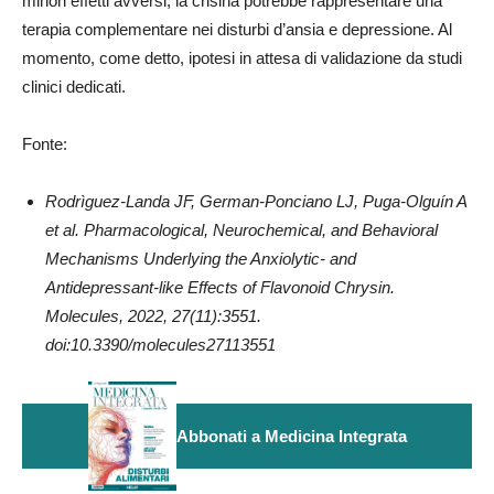
minori effetti avversi, la crisina potrebbe rappresentare una
terapia complementare nei disturbi d’ansia e depressione. Al
momento, come detto, ipotesi in attesa di validazione da studi
clinici dedicati.
Fonte:
Rodrìguez-Landa JF, German-Ponciano LJ, Puga-Olguín A
et al. Pharmacological, Neurochemical, and Behavioral
Mechanisms Underlying the Anxiolytic- and
Antidepressant-like Effects of Flavonoid Chrysin.
Molecules, 2022, 27(11):3551.
doi:10.3390/molecules27113551
Abbonati a Medicina Integrata