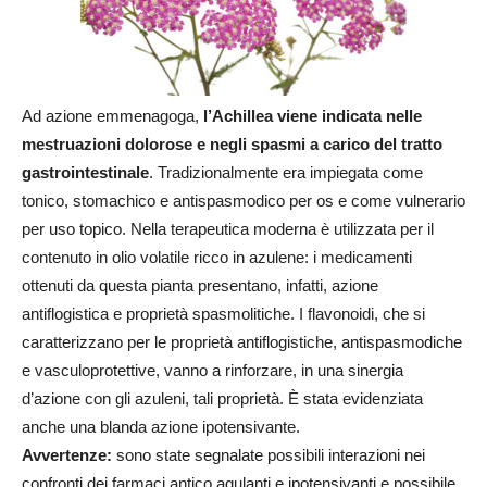
Ad azione emmenagoga,
l’Achillea viene indicata nelle
mestruazioni dolorose e negli spasmi a carico del tratto
gastrointestinale
. Tradizionalmente era impiegata come
tonico, stomachico e antispasmodico per os e come vulnerario
per uso topico. Nella terapeutica moderna è utilizzata per il
contenuto in olio volatile ricco in azulene: i medicamenti
ottenuti da questa pianta presentano, infatti, azione
antiflogistica e proprietà spasmolitiche. I flavonoidi, che si
caratterizzano per le proprietà antiflogistiche, antispasmodiche
e vasculoprotettive, vanno a rinforzare, in una sinergia
d’azione con gli azuleni, tali proprietà. È stata evidenziata
anche una blanda azione ipotensivante.
Avvertenze:
sono state segnalate possibili interazioni nei
confronti dei farmaci antico agulanti e ipotensivanti e possibile