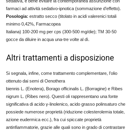
sedativa, è bene evitare la contemporanea assunzione con
farmaci ad attività sedativo-ipnotica (sommazione d’effetto).
Posologia:
estratto secco (titolato in acidi valerenici totali
minimo 0,42%, Farmacopea
Italiana) 100-200 mg per cps (300-500 mg/die); TM 30-50
gocce da diluire in acqua una-tre volte al dì.
Altri trattamenti a disposizione
Si segnala, infine, come trattamento complementare, l’olio
ottenuto dai semi di Oenothera
biennis L. (Enotera), Borago officinalis L. (Borragine) e Ribes
nigrum L. (Ribes nero). Questi oli rappresentano una fonte
significativa di acido γ-linolenico, acido grasso polinsaturo che
possiede numerose proprietà (riduzione colesterolemia totale,
azione eudermica ecc.), fra cui spiccate proprietà
antinfiammatorie, grazie alle quali sono in grado di contrastare