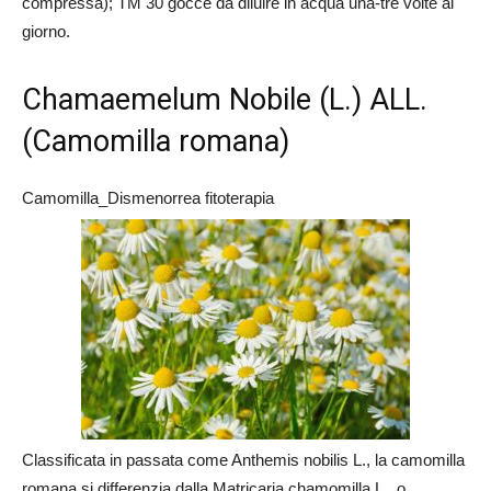
compressa); TM 30 gocce da diluire in acqua una-tre volte al
giorno.
Chamaemelum Nobile (L.) ALL.
(Camomilla romana)
Camomilla_Dismenorrea fitoterapia
Classificata in passata come Anthemis nobilis L., la camomilla
romana si differenzia dalla Matricaria chamomilla L., o