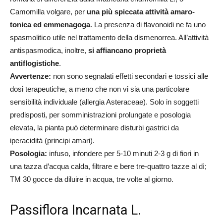
Camomilla volgare, per
una più spiccata attività amaro-
tonica ed emmenagoga
. La presenza di flavonoidi ne fa uno
spasmolitico utile nel trattamento della dismenorrea. All’attività
antispasmodica, inoltre,
si affiancano proprietà
antiflogistiche
.
Avvertenze:
non sono segnalati effetti secondari e tossici alle
dosi terapeutiche, a meno che non vi sia una particolare
sensibilità individuale (allergia Asteraceae). Solo in soggetti
predisposti, per somministrazioni prolungate e posologia
elevata, la pianta può determinare disturbi gastrici da
iperacidità (principi amari).
Posologia:
infuso, infondere per 5-10 minuti 2-3 g di fiori in
una tazza d’acqua calda, filtrare e bere tre-quattro tazze al dì;
TM 30 gocce da diluire in acqua, tre volte al giorno.
Passiflora Incarnata L.