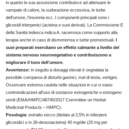
in quanto la sua assunzione contribuisce ad attenuare le
vampate di calore, la sudorazione eccessiva, le turbe
dell’umore, l’insonnia ecc. I componenti principali sono i
glicosidi triterpenici (acteina e suoi derivat). La Commissione E
della Sanità tedesca indica A. racemosa come supporto alla
terapia anche in caso di dismenorrea e turbe premestruali.
I
suoi preparati esercitano un effetto calmante a livello del
sistema nervoso neurovegetativo e contribuiscono a
migliorare il tono dell’umore
.
Avvertenze:
in seguito a dosaggi elevati è segnalata la
possibile comparsa di disturbi gastrici, mal di testa, vertigini.
Osservare estrema cautela nelle situazioni in cui vi siano
controindicazioni all’uso di sostanze estrogeniche o estrogeno
simili (EMA/HMPC/48745/2017 Committee on Herbal
Medicinal Products – HMPC).
Posologia:
estratto secco (titolato al 2,5% in triterpeni
glicosidici o in 26-deossiacteina) 40 mg/die (20 mg per