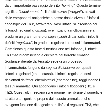
da un importante passaggio definito
“homing”
. Questo termine
significa
“insediamento”
: i linfociti
naives
(
“vergini”
), attivati
dalle componenti antigeniche a basse dosi e divenuti “linfociti
capostipiti dei Th3”, attraverso i vasi linfatici si insediano nei
linfonodi regionali (
homing
), ove iniziano a moltiplicarsi e a
produrre un gran numero di copie (
cloni
) di particolari linfociti
definiti
“regolatori”
, in grado di regolare i processi infiammatori.
Completata questa fase d’incubazione nei linfonodi, i linfociti
Th3 maturi cominciano a circolare nel torrente ematico.
Sostanze liberate dal tessuto sede di un processo
infiammatorio, fungono da
segnali di richiamo
per questi
linfociti regolatori (chemiotassi). I linfociti regolatori, così
richiamati da fattori chemiotattici (chemochine), raggiungono i
tessuti ammalati. Qui abbondano i linfociti flogogeni (Th1 e
Th2). Questi ultimi recano sulle proprie membrane di superficie
strutture antigeniche proprie del tessuto ammalato, che
svolgono funzione di segnale per i linfociti regolatori Th3, che