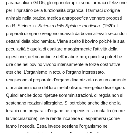
paranasalium Gl D6; gli organoterapici sono farmaci d’elezione
per il ripristino della funzionalità organica. I farmaci d’origine
animale nella pratica medica antroposofica vennero proposti
da R. Steiner in “
Scienza dello Spirito e medicina
” (1920). I
preparati d’organo vengono ricavati da bovini allevati secondo i
dettami della biodinamica. Viene scelto il bovino poiché la sua
peculiarità è quella di esaltare maggiormente l’attività della
digestione, del ricambio e dell’anabolismo; quindi si potrebbe
dire che nel bovino vivono intensamente le forze costruttive
eteriche. L’organismo in toto, o l’organo interessato,
reagiscono al preparato d’organo dinamizzato con un aumento
o una diminuzione del loro metabolismo energetico fisiologico.
Quindi anche dopo ripetute somministrazioni, di regola non si
scatenano reazioni allergiche. Si potrebbe anche dire che la
terapia con preparati d’organo né impedisce la malattia (come
la vaccinazione), né la rende incapace di esprimersi (come
fanno i nosodi). Essa invece sostiene l’organismo nel