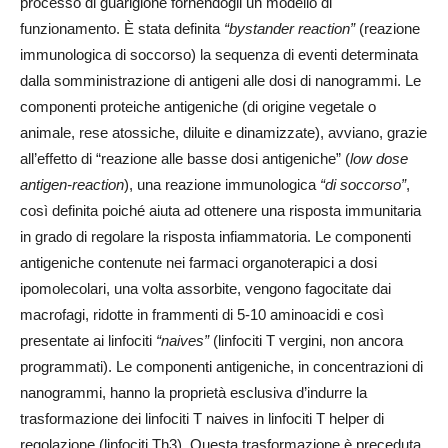
processo di guarigione fornendogli un modello di
funzionamento. È stata definita
“bystander reaction”
(reazione
immunologica di soccorso) la sequenza di eventi determinata
dalla somministrazione di antigeni alle dosi di nanogrammi. Le
componenti proteiche antigeniche (di origine vegetale o
animale, rese atossiche, diluite e dinamizzate), avviano, grazie
all’effetto di “reazione alle basse dosi antigeniche” (
low dose
antigen-reaction
), una reazione immunologica
“di soccorso”
,
così definita poiché aiuta ad ottenere una risposta immunitaria
in grado di regolare la risposta infiammatoria. Le componenti
antigeniche contenute nei farmaci organoterapici a dosi
ipomolecolari, una volta assorbite, vengono fagocitate dai
macrofagi, ridotte in frammenti di 5-10 aminoacidi e così
presentate ai linfociti
“naives”
(linfociti T vergini, non ancora
programmati). Le componenti antigeniche, in concentrazioni di
nanogrammi, hanno la proprietà esclusiva d’indurre la
trasformazione dei linfociti T naives in linfociti T helper di
regolazione (linfociti Th3). Questa trasformazione è preceduta