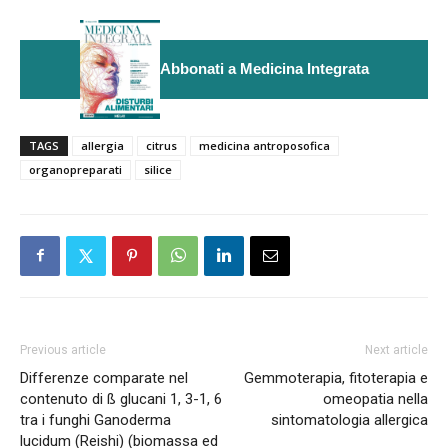
Abbonati a Medicina Integrata
TAGS
allergia
citrus
medicina antroposofica
organopreparati
silice
Previous article
Next article
Differenze comparate nel
Gemmoterapia, fitoterapia e
contenuto di ß glucani 1, 3-1, 6
omeopatia nella
tra i funghi Ganoderma
sintomatologia allergica
lucidum (Reishi) (biomassa ed