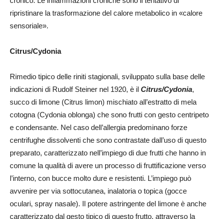
cronico. Le infiammazioni croniche sono il tentativo di
ripristinare la trasformazione del calore metabolico in «calore
sensoriale».
Citrus/Cydonia
Rimedio tipico delle riniti stagionali, sviluppato sulla base delle
indicazioni di Rudolf Steiner nel 1920, è il
Citrus/Cydonia
,
succo di limone (Citrus limon) mischiato all’estratto di mela
cotogna (Cydonia oblonga) che sono frutti con gesto centripeto
e condensante. Nel caso dell’allergia predominano forze
centrifughe dissolventi che sono contrastate dall’uso di questo
preparato, caratterizzato nell’impiego di due frutti che hanno in
comune la qualità di avere un processo di fruttificazione verso
l’interno, con bucce molto dure e resistenti. L’impiego può
avvenire per via sottocutanea, inalatoria o topica (gocce
oculari, spray nasale). Il potere astringente del limone è anche
caratterizzato dal gesto tipico di questo frutto, attraverso la