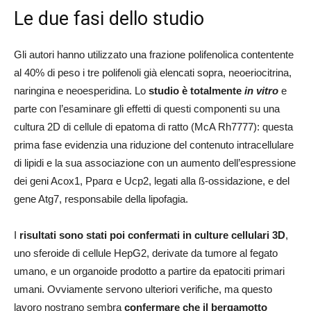
Le due fasi dello studio
Gli autori hanno utilizzato una frazione polifenolica contentente
al 40% di peso i tre polifenoli già elencati sopra, neoeriocitrina,
naringina e neoesperidina. Lo
studio è totalmente
in vitro
e
parte con l’esaminare gli effetti di questi componenti su una
cultura 2D di cellule di epatoma di ratto (McA Rh7777): questa
prima fase evidenzia una riduzione del contenuto intracellulare
di lipidi e la sua associazione con un aumento dell’espressione
dei geni Acox1, Pparα e Ucp2, legati alla ß-ossidazione, e del
gene Atg7, responsabile della lipofagia.
I
risultati sono stati poi confermati in culture cellulari 3D
,
uno sferoide di cellule HepG2, derivate da tumore al fegato
umano, e un organoide prodotto a partire da epatociti primari
umani. Ovviamente servono ulteriori verifiche, ma questo
lavoro nostrano sembra
confermare che il bergamotto