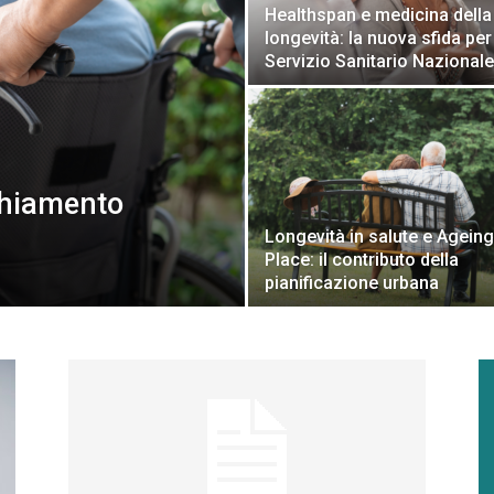
Healthspan e medicina della
longevità: la nuova sfida per 
Servizio Sanitario Nazionale
chiamento
Longevità in salute e Ageing
Place: il contributo della
pianificazione urbana