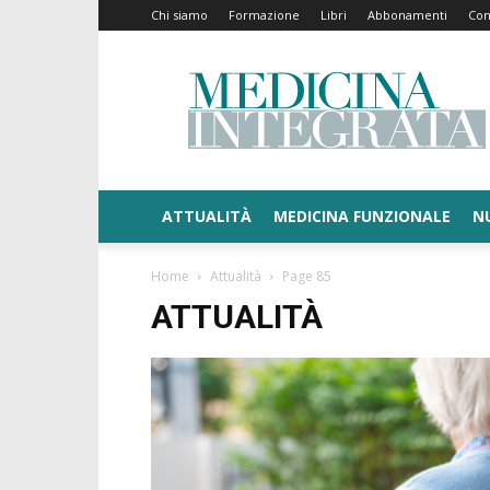
Chi siamo
Formazione
Libri
Abbonamenti
Con
Medicina
Integrata
ATTUALITÀ
MEDICINA FUNZIONALE
N
Home
Attualità
Page 85
ATTUALITÀ