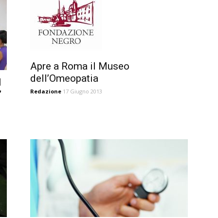
Apre a Roma il Museo
dell’Omeopatia
l
Redazione
17 Giugno 2013
”