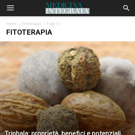
Home
Fitoterapia
Page 12
FITOTERAPIA
Triphala: proprietà, benefici e potenziali