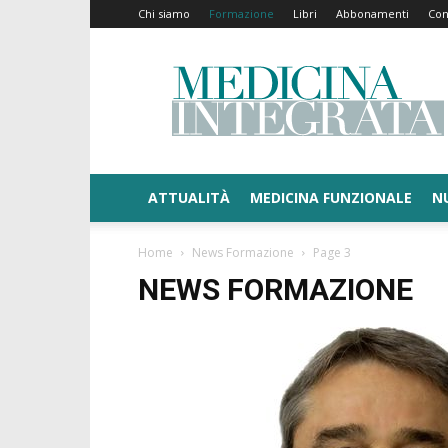
Chi siamo
Formazione
Libri
Abbonamenti
Con
Medicina
Integrata
ATTUALITÀ
MEDICINA FUNZIONALE
N
Home
News Formazione
Page 3
NEWS FORMAZIONE