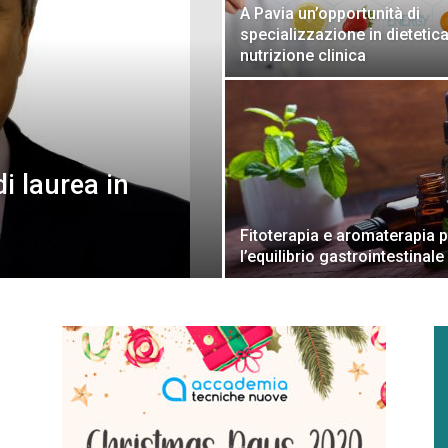
A Pavia un’opportunità di
specializzazione in dietetica
nutrizione clinica
i laurea in
Fitoterapia e aromaterapia 
l’equilibrio gastrointestinale