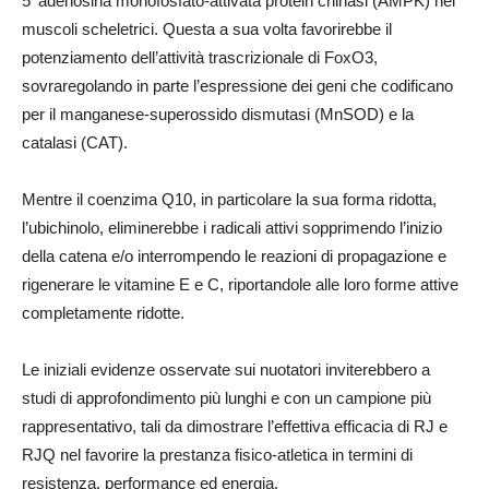
5′ adenosina monofosfato-attivata protein chinasi (AMPK) nei
muscoli scheletrici. Questa a sua volta favorirebbe il
potenziamento dell’attività trascrizionale di FoxO3,
sovraregolando in parte l’espressione dei geni che codificano
per il manganese-superossido dismutasi (MnSOD) e la
catalasi (CAT).
Mentre il coenzima Q10, in particolare la sua forma ridotta,
l’ubichinolo, eliminerebbe i radicali attivi sopprimendo l’inizio
della catena e/o interrompendo le reazioni di propagazione e
rigenerare le vitamine E e C, riportandole alle loro forme attive
completamente ridotte.
Le iniziali evidenze osservate sui nuotatori inviterebbero a
studi di approfondimento più lunghi e con un campione più
rappresentativo, tali da dimostrare l’effettiva efficacia di RJ e
RJQ nel favorire la prestanza fisico-atletica in termini di
resistenza, performance ed energia.