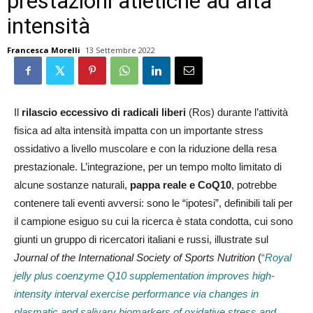
prestazioni atletiche ad alta
intensità
Francesca Morelli
13 Settembre 2022
Il
rilascio eccessivo di radicali liberi
(Ros) durante l’attività
fisica ad alta intensità impatta con un importante stress
ossidativo a livello muscolare e con la riduzione della resa
prestazionale. L’integrazione, per un tempo molto limitato di
alcune sostanze naturali,
pappa reale e CoQ10
, potrebbe
contenere tali eventi avversi: sono le “ipotesi”, definibili tali per
il campione esiguo su cui la ricerca è stata condotta, cui sono
giunti un gruppo di ricercatori italiani e russi, illustrate sul
Journal of the International Society of Sports Nutrition
(
“
Royal
jelly plus coenzyme Q10 supplementation improves high-
intensity interval exercise performance via changes in
plasmatic and salivary biomarkers of oxidative stress and