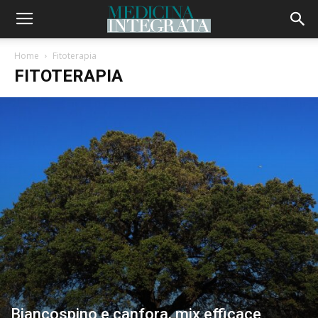
Home
Fitoterapia
FITOTERAPIA
Biancospino e canfora, mix efficace