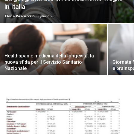
in Italia
Elena Pascucci
29 Luglio 2026
Healthspan e medicina della longevità: la
nuova sfida per il Servizio Sanitario
Giornata 
Nazionale
e brainsp