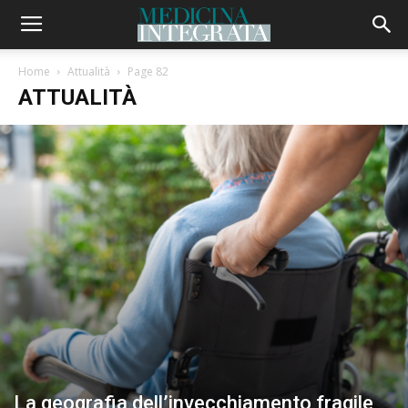
Home
Attualità
Page 82
ATTUALITÀ
La geografia dell’invecchiamento fragile